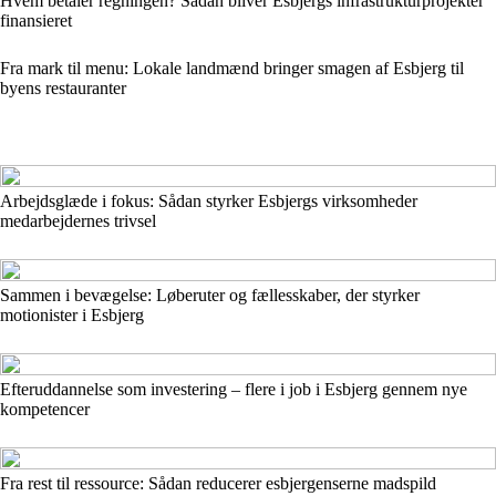
Hvem betaler regningen? Sådan bliver Esbjergs infrastrukturprojekter
finansieret
Fra mark til menu: Lokale landmænd bringer smagen af Esbjerg til
byens restauranter
Arbejdsglæde i fokus: Sådan styrker Esbjergs virksomheder
medarbejdernes trivsel
Sammen i bevægelse: Løberuter og fællesskaber, der styrker
motionister i Esbjerg
Efteruddannelse som investering – flere i job i Esbjerg gennem nye
kompetencer
Fra rest til ressource: Sådan reducerer esbjergenserne madspild