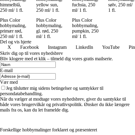
himmelblå,
yellow sun,
fuchsia, 250
sølv, 250 ml/
250 ml/ 1 fl.
250 ml/ 1 fl.
ml/ 1 fl.
1 fl.
Plus Color
Plus Color
Plus Color
hobbymaling,
hobbymaling,
hobbymaling,
primær rød,
gl. rød, 250
pumpkin, 250
250 ml/ 1 fl.
ml/ 1 fl.
ml/ 1 fl.
Del og vis hjerte
X
Facebook
Instagram
LinkedIn
YouTube
Pin
Skriv dig op til vores nyhedsbrev
Bliv klogere med et klik – tilmeld dig vores gratis mailserie.
E-mail
Vær med
Jeg tilslutter mig sidens betingelser og samtykker til
persondatabehandling.
Når du vælger at modtage vores nyhedsbrev, giver du samtykke til
både vores brugervilkår og privatlivspolitik. Ønsker du ikke længere
mails fra os, kan du let framelde dig.
Forskellige hobbymalinger forklaret og præsenteret